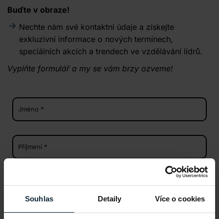
Buďte v obraze!
Nechte nám své kontaktní údaje a získejte
exkluzivní informace o nových termínech,
speciálních akcích a trendech ve vzdělávání lídrů.
Vyplňte formulář a my se vám brzy ozveme!
Souhlas
Detaily
Více o cookies