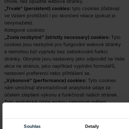
chvíle, než opustíte webové stránky.
„Trvalé“ (persistent) cookies:
tyto cookies zůstávají
ve Vašem prohlížeči i po skončení relace (pokud je
nevymažete).
Kategorie cookies:
„Zcela nezbytné“ (strictly necessary) cookies:
Tyto
cookies jsou nezbytné pro fungování webové stránky
a nemohou být vypnuty bez zablokování funkcí
stránky. Obvykle jsou nastaveny jako odpověď na Vaše
akce na stránce, jako například vyplnění formulářů,
nastavení preferencí nebo přihlášení se.
„Výkonové“ (performance) cookies:
Tyto cookies
nám umožnují shromažďovat analytické údaje za
účelem zlepšení výkonu a funkčnosti našich stránek.
Tyto analytické údaje mohou zahrnovat měření
popularity stránky, běžné způsoby, jak se lidé pohybují
po stránce a jak často jsou určité funkce používány.
Obvykle data pro účely revizí agregujeme, ale
Souhlas
Detaily