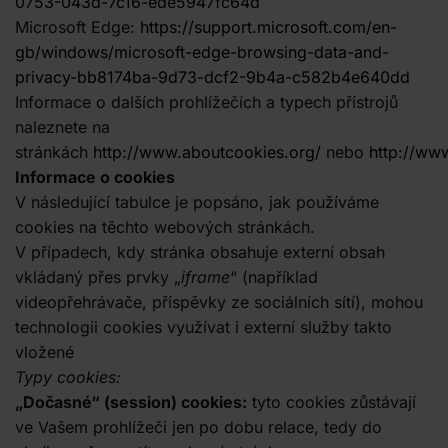
0753-043d-7c16-ede5947fc64d
Microsoft Edge:
https://support.microsoft.com/en-
gb/windows/microsoft-edge-browsing-data-and-
privacy-bb8174ba-9d73-dcf2-9b4a-c582b4e640dd
Informace o dalších prohlížečích a typech přístrojů
naleznete na
stránkách
http://www.aboutcookies.org/
nebo
http://ww
Informace o cookies
V následující tabulce je popsáno, jak používáme
cookies na těchto webových stránkách.
V případech, kdy stránka obsahuje externí obsah
vkládaný přes prvky „
iframe
“ (například
videopřehrávače, příspěvky ze sociálních sítí), mohou
technologii cookies využívat i externí služby takto
vložené
Typy cookies:
„Dočasné“ (session) cookies:
tyto cookies zůstávají
ve Vašem prohlížeči jen po dobu relace, tedy do