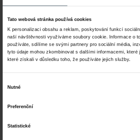
v určitých případech může sbírat informace o obsahu,
který jste navštívili, za účelem pochopení toho, co Vás
nejvíce zajímá.
Tato webová stránka používá cookies
„Personalizační“ (customization) cookies:
Tyto
K personalizaci obsahu a reklam, poskytování funkcí sociáln
cookies nám pomáhají pochopit, jak jsou naše
naší návštěvnosti využíváme soubory cookie. Informace o t
marketingové kampaně efektivní a zlepšit uživatelské
používáte, sdílíme se svými partnery pro sociální média, inze
prostředí pomocí personalizace.
tyto údaje mohou zkombinovat s dalšími informacemi, které j
„Reklamní“ (advertising) cookies:
Můžeme umisťovat
které získali v důsledku toho, že používáte jejich služby.
reklamy na jiných stránkách za účelem propagace
služeb, článků a událostí Tyto cookies jsou používány
k tomu, aby reklamní sdělení byly relevantní pro Vás
Výběr
Nutné
a Vaše zájmy. Dále vykonávají funkce jako například
souhlasu
zabraňování reklamě před neustálým
znovuzobrazováním.
Preferenční
Přehled všech námi používaných cookies včetně
uvedení jejich zdroje, účelu a doby uchování
Statistické
a poskytovatele u cookies třetích stran naleznete
zde.