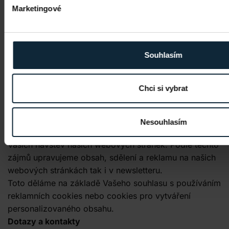
Použití reklamy, preferencí a zájmově orientovaných
Marketingové
souborů cookies
Naším cílem je poskytnout Vám nabídky a obsah, který
Vám bude co nejlépe přizpůsoben na míru. Tohoto
dosahujeme nejen prostřednictvím obsahu našich
Souhlasím
webových stránek a sdělení, například newsletterů, ale
i prostřednictvím zobrazených reklam a reklam, které
Chci si vybrat
jsou umístěny na externích internetových stránkách.
Abychom byli schopni obsah maximálně
personalizovat, vytváříme profil Vašich
Nesouhlasím
předpokládaných zájmů a preferencí – na základě
Vašich návštěv našich webových stránek. Podle těchto
zájmů upravujeme obsah, sdělení a reklamu na našich
webových stránkách tak i v newsletteru.
Toto děláme na základě Vašeho souhlasu s používáním
reklamních cookies nebo cookies pro vytváření
personalizovaného obsahu.
Dotazy a kontakty